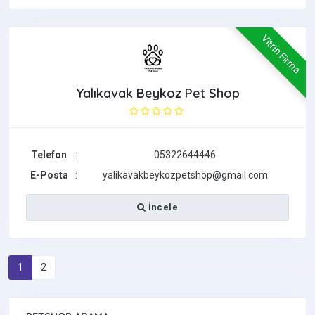
Vitrin Firma
Yalıkavak Beykoz Pet Shop
Telefon
:
05322644446
E-Posta
:
yalikavakbeykozpetshop@gmail.com
İncele
1
2