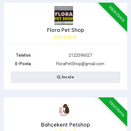
Vitrin Firma
Flora Pet Shop
Telefon
:
2122596027
E-Posta
:
FloraPetShop@gmail.com
İncele
Vitrin Firma
Bahçekent Petshop