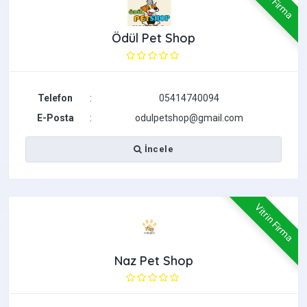
Vitrin Firma
Ödül Pet Shop
Telefon
:
05414740094
E-Posta
:
odulpetshop@gmail.com
İncele
Vitrin Firma
Naz Pet Shop