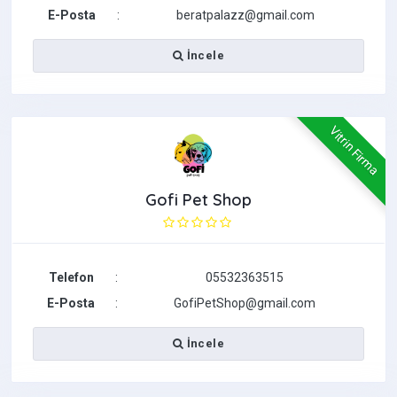
E-Posta
:
beratpalazz@gmail.com
İncele
Vitrin Firma
Gofi Pet Shop
Telefon
:
05532363515
E-Posta
:
GofiPetShop@gmail.com
İncele