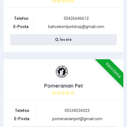
Telefon
:
05426646612
E-Posta
:
bahcekentpetshop@gmail.com
İncele
Vitrin Firma
Pomeranian Pet
Telefon
:
05534534323
E-Posta
:
pomeranianpet@gmail.com