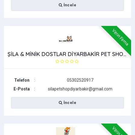
İncele
Vitrin Firma
ŞİLA & MİNİK DOSTLAR DİYARBAKİR PET SHOP AKVARYUM
Telefon
:
05302520917
E-Posta
:
silapetshopdiyarbakir@gmail.com
İncele