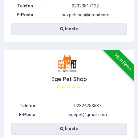
Telefon
:
02323817122
E-Posta
:
nazpetshop@gmail.com
İncele
Vitrin Firma
Ege Pet Shop
Telefon
:
02324253537
E-Posta
:
egepet@gmail.com
İncele