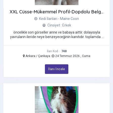
XXL Cüsse-Mükemmel Profil-Dopdolu Belge - Maine Coon
Kedi İlanları - Maine Coon
Cinsiyet : Erkek
öncelikle son görseller anne ve babaya aittir. dolayısıyla
yavruların ileride neye benzeyeceğinin kanıtıdır. toplamda 5
yavrumuz var ...
748
İlan Kod :
Ankara / Çankaya
24 Temmuz 2026 , Cuma
İlanı İncele