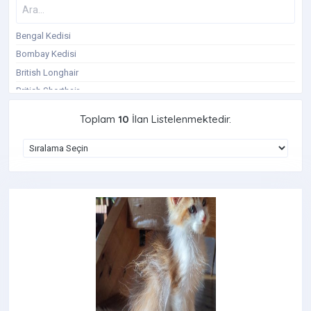
Bengal Kedisi
Bombay Kedisi
British Longhair
British Shorthair
Chinchilla
Toplam
10
İlan Listelenmektedir.
Exotic Shorthair
İran Kedisi
Maine Coon
Norveç Orman Kedisi
Scottish Fold
Scottish Fold Longhair
Scottish Straight
Sfenks Kedisi
Siyam Kedisi
Tekir