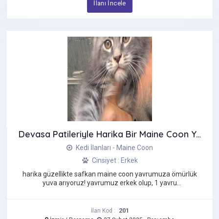
İlanı İncele
Devasa Patileriyle Harika Bir Maine Coon Yavrusu
Kedi İlanları - Maine Coon
Cinsiyet : Erkek
harika güzellikte safkan maine coon yavrumuza ömürlük
yuva arıyoruz! yavrumuz erkek olup, 1 yavru
bulunmaktadır.
201
İlan Kod :