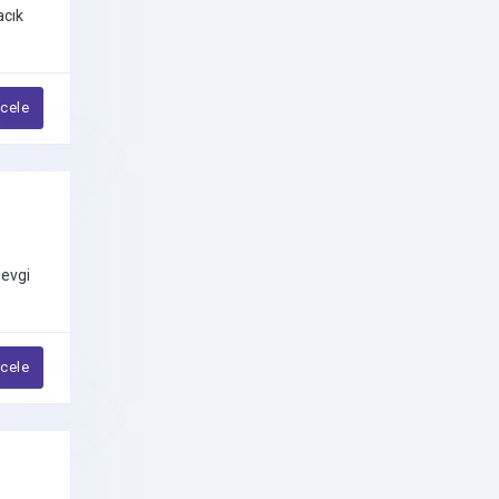
Maltese Terrier
acık
Maltipoo
Morkie
ncele
Pekinez
Pincher
Pomeranian Boo
sevgi
Pug
Rottweiler
ncele
Saint Bernard
Samoyed