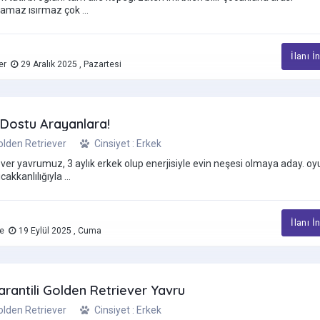
maz ısırmaz çok ...
İlanı İ
ler
29 Aralık 2025 , Pazartesi
e Dostu Arayanlara!
Golden Retriever
Cinsiyet : Erkek
ever yavrumuz, 3 aylık erkek olup enerjisiyle evin neşesi olmaya aday. o
cakkanlılığıyla ...
İlanı İ
pe
19 Eylül 2025 , Cuma
arantili Golden Retriever Yavru
Golden Retriever
Cinsiyet : Erkek