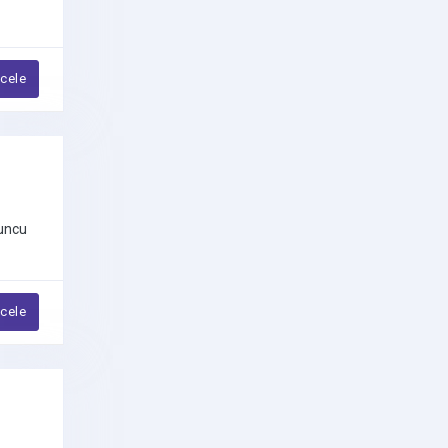
Goldendoodle
ncele
Havanese
İngiliz Bulldog
İngiliz Cocker Spaniel
İngiliz Çoban Köpeği
yuncu
Jack Russell Terrier
Kangal
ncele
Labradoodle
Labrador Retriever