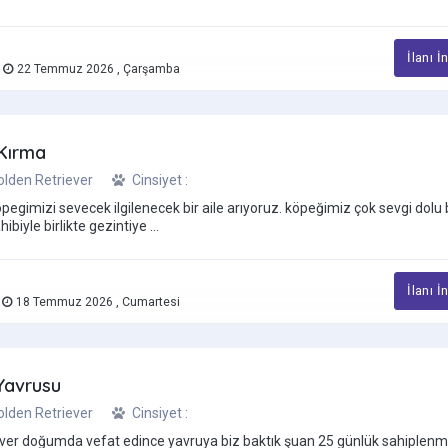
İlanı İ
a
22 Temmuz 2026 , Çarşamba
 Kırma
Golden Retriever
Cinsiyet :
pegimizi sevecek ilgilenecek bir aile arıyoruz. köpeğimiz çok sevgi dolu 
biyle birlikte gezintiye ...
İlanı İ
ı
18 Temmuz 2026 , Cumartesi
Yavrusu
Golden Retriever
Cinsiyet :
ever doğumda vefat edince yavruya biz baktık şuan 25 günlük sahiplen