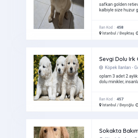
safkan golden retie
kalbiyle size huzur g
458
İlan Kod :
İstanbul / Beşiktaş
Sevgi Dolu Irk 
Köpek İlanları - 
oplam 3 adet 2 aylık
dolu minikler, insanlar
457
İlan Kod :
İstanbul / Beyoğlu
Sokakta Bakı