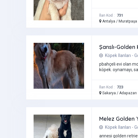
731
İlan Kod :
Antalya / Muratpaş
Şanslı-Golden
Köpek İlanları - 
pbahçeli evi olan mo
köpek. oynamayı, sahi
723
İlan Kod :
Sakarya / Adapazar
Melez Golden 
Köpek İlanları - 
annesi golden retri