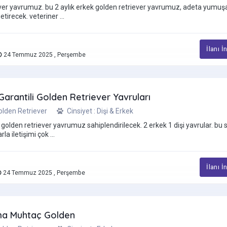
ver yavrumuz. bu 2 aylık erkek golden retriever yavrumuz, adeta yumuş
etirecek. veteriner ...
İlanı İ
24 Temmuz 2025 , Perşembe
Garantili Golden Retriever Yavruları
Golden Retriever
Cinsiyet : Dişi & Erkek
 golden retriever yavrumuz sahiplendirilecek. 2 erkek 1 dişi yavrular. bu 
la iletişimi çok ...
İlanı İ
24 Temmuz 2025 , Perşembe
ma Muhtaç Golden