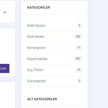
KATEGORILER
Balık İlanları
5
Kedi İlanları
232
Kemirgenler
11
Köpek İlanları
397
ncele
Kuş Türleri
13
Sürüngenler
2
ALT KATEGORILER