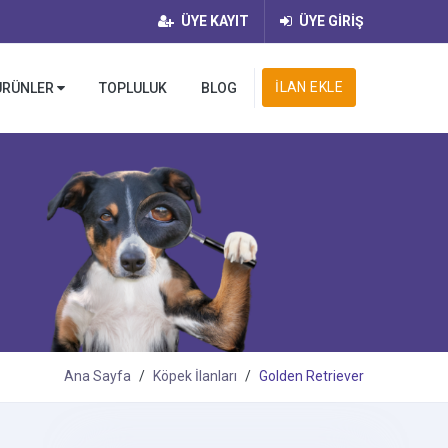
ÜYE KAYIT
ÜYE GİRİŞ
İLAN EKLE
ÜRÜNLER
TOPLULUK
BLOG
Ana Sayfa
Köpek İlanları
Golden Retriever