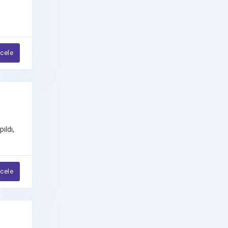
Schnauzer
Shiba İnu Köpek
ncele
Shih Tzu
Sibirya Kurdu (Husky)
Silky Terrier
Spitz
ıldı,
Staffordshire Bull Terrier
Terrier
ncele
Tibet Mastifi
Toy Poodle