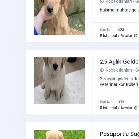
Köpek İlanları - 
bakıma muhtaç golde
423
İlan Kod :
İstanbul / Avcılar
2.5 Aylık Gold
Köpek İlanları - 
2.5 aylık golden retr
veteriner kontrolleri 
373
İlan Kod :
İstanbul / Avcılar
Pasaportlu Sağ