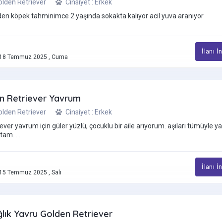
Golden Retriever
Cinsiyet : Erkek
n köpek tahminimce 2 yaşında sokakta kalıyor acil yuva aranıyor
İlanı İ
18 Temmuz 2025 , Cuma
en Retriever Yavrum
Golden Retriever
Cinsiyet : Erkek
iever yavrum için güler yüzlü, çocuklu bir aile arıyorum. aşıları tümüyle yap
tam. ...
İlanı İ
15 Temmuz 2025 , Salı
lık Yavru Golden Retriever