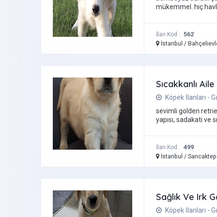
mükemmel. hiç havla
562
İlan Kod :
İstanbul / Bahçeliev
Sıcakkanlı Ail
Köpek İlanları - 
sevimli golden retri
yapısı, sadakati ve sı
499
İlan Kod :
İstanbul / Sancakte
Sağlık Ve Irk G
Köpek İlanları - 