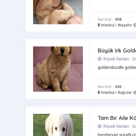
658
İlan Kod :
İstanbul / Ataşehir
Büyük Irk Gol
Köpek İlanları - 
goldendoodle gold
630
İlan Kod :
İstanbul / Bağcılar
Tam Bir Aile K
Köpek İlanları - 
bembeyaz suratlı çok 