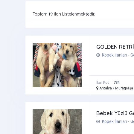
Toplam
19
İlan Listelenmektedir.
GOLDEN RETRİ
Köpek İlanları - 
734
İlan Kod :
Antalya / Muratpaş
Bebek Yüzlü Go
Köpek İlanları - 