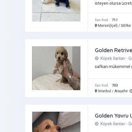
isteyen olursa ücret
711
İlan Kod :
Mersin(İçel) / Silifk
Golden Retriv
Köpek İlanları - 
safkan mükemmel güze
703
İlan Kod :
İstanbul / Ataşehir
Golden Yavru 
Köpek İlanları - 