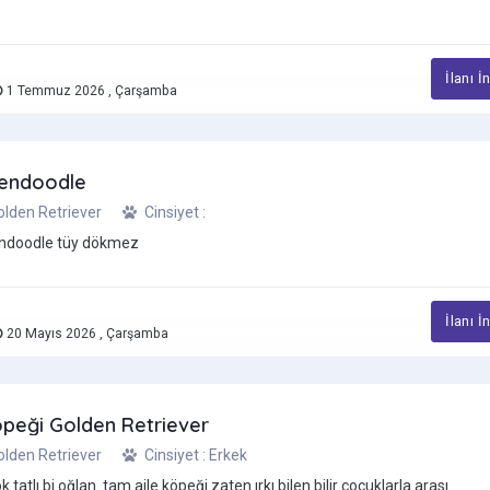
İlanı İ
1 Temmuz 2026 , Çarşamba
dendoodle
Golden Retriever
Cinsiyet :
endoodle tüy dökmez
İlanı İ
20 Mayıs 2026 , Çarşamba
öpeği Golden Retriever
Golden Retriever
Cinsiyet : Erkek
tatlı bi oğlan. tam aile köpeği zaten ırkı bilen bilir çocuklarla arası