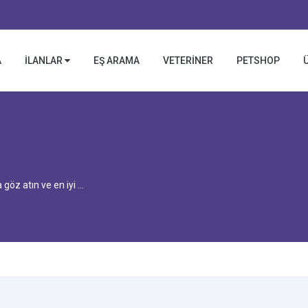
A
İLANLAR
EŞ ARAMA
VETERİNER
PETSHOP
göz atın ve en iyi ...