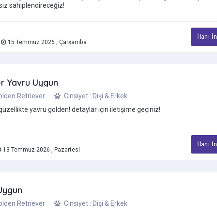
siz sahiplendireceğiz!
İlanı İ
e
15 Temmuz 2026 , Çarşamba
er Yavru Uygun
Golden Retriever
Cinsiyet : Dişi & Erkek
llikte yavru golden! detaylar için iletişime geçiniz!
İlanı İ
13 Temmuz 2026 , Pazartesi
Uygun
Golden Retriever
Cinsiyet : Dişi & Erkek