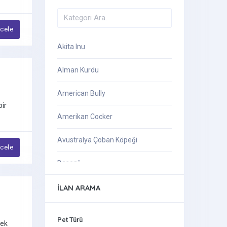
ncele
Akita Inu
Alman Kurdu
American Bully
bir
Amerikan Cocker
Avustralya Çoban Köpeği
ncele
Basenji
Beagle
İLAN ARAMA
Belçika Kurdu
Pet Türü
mek