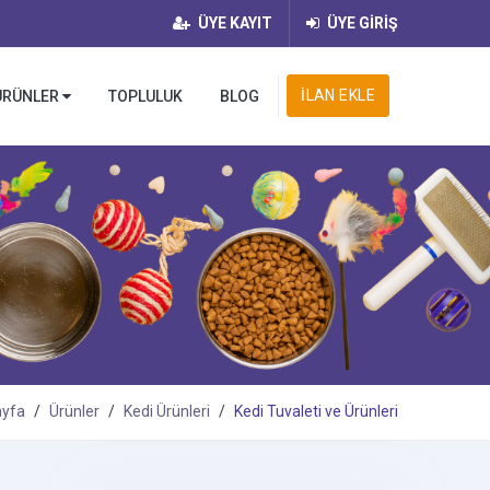
ÜYE KAYIT
ÜYE GİRİŞ
İLAN EKLE
ÜRÜNLER
TOPLULUK
BLOG
ayfa
Ürünler
Kedi Ürünleri
Kedi Tuvaleti ve Ürünleri