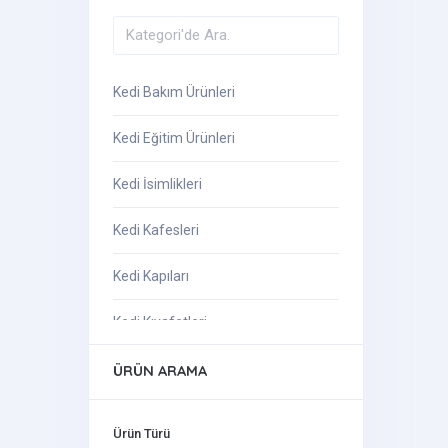
Kedi Bakım Ürünleri
Kedi Eğitim Ürünleri
Kedi İsimlikleri
Kedi Kafesleri
Kedi Kapıları
Kedi Kıyafetleri
Kedi Mama Ve Su Kapları
ÜRÜN ARAMA
Kedi Oyuncakları
Ürün Türü