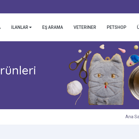
A
İLANLAR
EŞ ARAMA
VETERİNER
PETSHOP
rünleri
Ana S