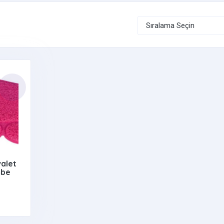
valet
mbe