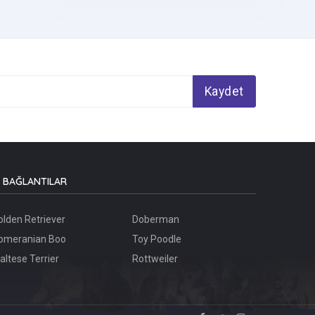
Kaydet
BAĞLANTILAR
olden Retriever
Doberman
omeranian Boo
Toy Poodle
altese Terrier
Rottweiler