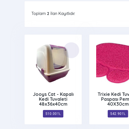
Toplam
2
İlan Kayıtlıdır.
Jooys Cat - Kapalı
Trixie Kedi Tu
Kedi Tuvaleti
Paspası Pe
48x36x40cm
40X30cm
510.00
542.90
TL
TL