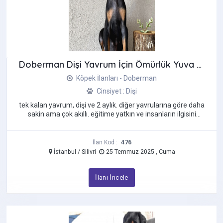
Sibirya Kurdu (Husky)
Silky Terrier
Spitz
Staffordshire Bull Terrier
Doberman Dişi Yavrum İçin Ömürlük Yuva Aranıyor
Terrier
Köpek İlanları - Doberman
Tibet Mastifi
Cinsiyet : Dişi
Toy Poodle
tek kalan yavrum, dişi ve 2 aylık. diğer yavrularına göre daha
Yorkshire Terrier
sakin ama çok akıllı. eğitime yatkın ve insanların ilgisini
seviyor. ...
476
İlan Kod :
İstanbul / Silivri
25 Temmuz 2025 , Cuma
İlanı İncele