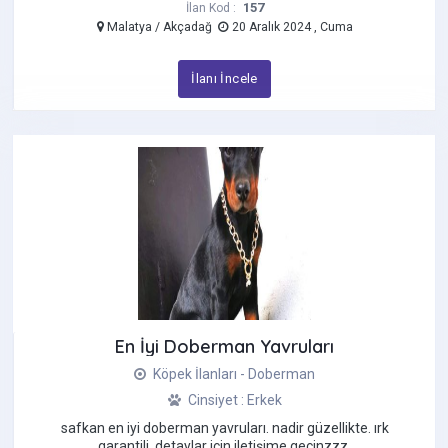
157
İlan Kod :
Malatya / Akçadağ
20 Aralık 2024 , Cuma
İlanı İncele
En İyi Doberman Yavruları
Köpek İlanları - Doberman
Cinsiyet : Erkek
safkan en iyi doberman yavruları. nadir güzellikte. irk
garantili. detaylar için iletişime geçinzzz.