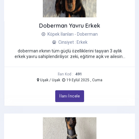
Jack Russell Terrier
Kangal
Doberman Yavru Erkek
Labradoodle
Labrador Retriever
Köpek İlanları - Doberman
Maltese Terrier
Cinsiyet : Erkek
Maltipoo
doberman ırkının tüm güçlü özelliklerini taşıyan 3 aylık
erkek yavru sahiplendiriliyor. zeki, eğitime açık ve ailesine
Morkie
karşı son ...
Pekinez
Pincher
491
İlan Kod :
Uşak / Uşak
19 Eylül 2025 , Cuma
Pomeranian Boo
Pug
İlanı İncele
Rottweiler
Saint Bernard
Samoyed
Schnauzer
Shiba İnu Köpek
Shih Tzu