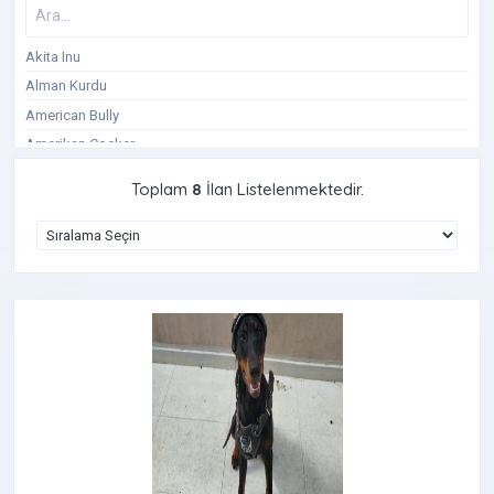
Akita Inu
Alman Kurdu
American Bully
Amerikan Cocker
Avustralya Çoban Köpeği
Toplam
8
İlan Listelenmektedir.
Basenji
Beagle
Belçika Kurdu
Bernese Dağ Köpeği
Bişon Çuha
Border Collie
Boxer Köpek
Bull Teriyer
Cane Corso
Cavalier King Charles Spaniel
Cavapoo