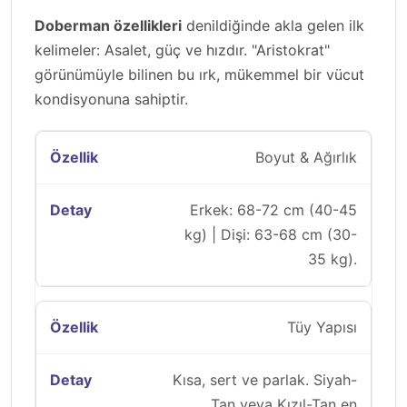
Doberman özellikleri
denildiğinde akla gelen ilk
kelimeler: Asalet, güç ve hızdır. "Aristokrat"
görünümüyle bilinen bu ırk, mükemmel bir vücut
kondisyonuna sahiptir.
Boyut & Ağırlık
Erkek: 68-72 cm (40-45
kg) | Dişi: 63-68 cm (30-
35 kg).
Tüy Yapısı
Kısa, sert ve parlak. Siyah-
Tan veya Kızıl-Tan en