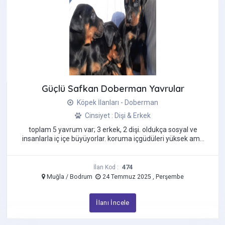
Güçlü Safkan Doberman Yavrular
Köpek İlanları - Doberman
Cinsiyet : Dişi & Erkek
toplam 5 yavrum var; 3 erkek, 2 dişi. oldukça sosyal ve
insanlarla iç içe büyüyorlar. koruma içgüdüleri yüksek ama
agresif değil, tam ...
474
İlan Kod :
Muğla / Bodrum
24 Temmuz 2025 , Perşembe
İlanı İncele