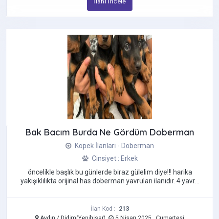
İlanı İncele
Bak Bacım Burda Ne Gördüm Doberman
Köpek İlanları - Doberman
Cinsiyet : Erkek
öncelikle başlık bu günlerde biraz gülelim diye!!! harika
yakışıklılıkta orijinal has doberman yavruları ilanıdır. 4 yavru
...
213
İlan Kod :
Aydın / Didim(Yenihisar)
5 Nisan 2025 , Cumartesi