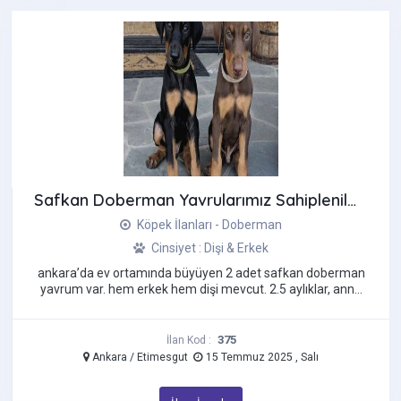
Safkan Doberman Yavrularımız Sahiplenilmeyi Bekliyor!
Köpek İlanları - Doberman
Cinsiyet : Dişi & Erkek
ankara’da ev ortamında büyüyen 2 adet safkan doberman
yavrum var. hem erkek hem dişi mevcut. 2.5 aylıklar, anne
altından, sağlık ...
375
İlan Kod :
Ankara / Etimesgut
15 Temmuz 2025 , Salı