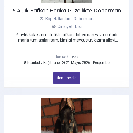
Chihuahua
6 Aylık Safkan Harika Güzellikte Doberman
Cockapoo
Köpek İlanları - Doberman
Corgi
Cinsiyet : Dişi
Çin Aslanı (Chow Chow)
6 aylık kulakları estetikli safkan doberman yavrusu! adı
Çin Creste Köpeği
marla tüm aşıları tam, kimliği mevcuttur. kızımı ailevi
sebeplerden ...
Dakhund - Sosis Köpek
Dalmaçyalı
632
İlan Kod :
Danua
İstanbul / Kağıthane
21 Mayıs 2026 , Perşembe
Doberman
İlanı İncele
Dogo Argentino
French Bulldog
Golden Retriever
Goldendoodle
Havanese
İngiliz Bulldog
İngiliz Cocker Spaniel
İngiliz Çoban Köpeği