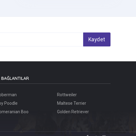
Kaydet
BAĞLANTILAR
oberman
Rottweiler
oy Poodle
Maltese Terrier
omeranian Boo
Golden Retriever