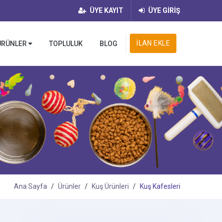
ÜYE KAYIT
ÜYE GİRİŞ
İLAN EKLE
ÜRÜNLER
TOPLULUK
BLOG
Ana Sayfa
Ürünler
Kuş Ürünleri
Kuş Kafesleri