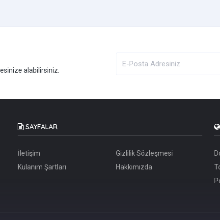
inize alabilirsiniz.
SAYFALAR
İletişim
Gizlilik Sözleşmesi
D
Kulanım Şartları
Hakkımızda
T
P