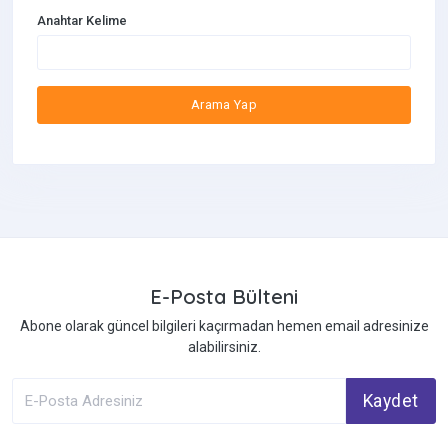
Anahtar Kelime
Kedi Yatakları
Konserve Kedi Maması
Arama Yap
Kuru Kedi Maması
E-Posta Bülteni
Abone olarak güncel bilgileri kaçırmadan hemen email adresinize
alabilirsiniz.
Kaydet