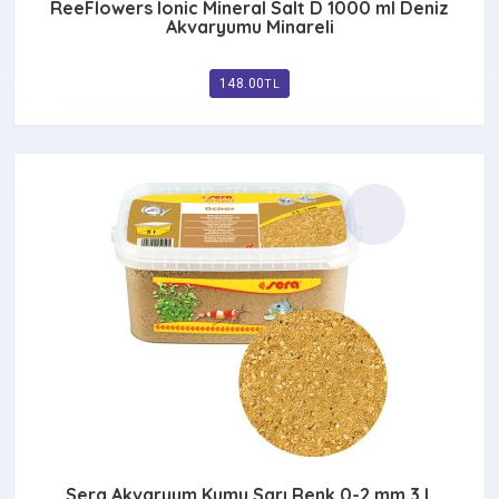
ReeFlowers Ionic Mineral Salt D 1000 ml Deniz
Akvaryumu Minareli
148.00
TL
Sera Akvaryum Kumu Sarı Renk 0-2 mm 3 L