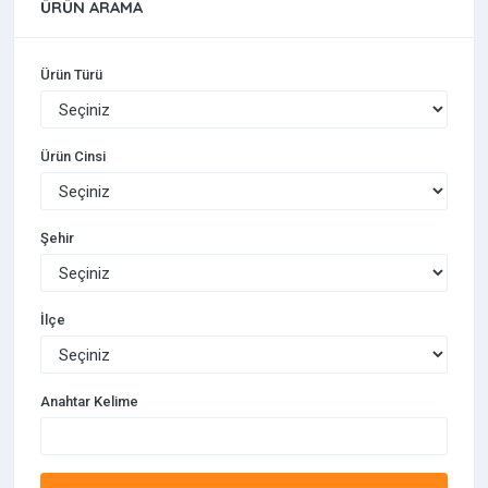
Akvaryumlar
ÜRÜN ARAMA
Balık Sağlık Ürünleri
Ürün Türü
Balık Yemleri
Bitki Akvaryumu Ürünleri
Ürün Cinsi
Deniz Akvaryumu Ürünleri
Şehir
Filtre Malzemeleri
İlçe
Anahtar Kelime