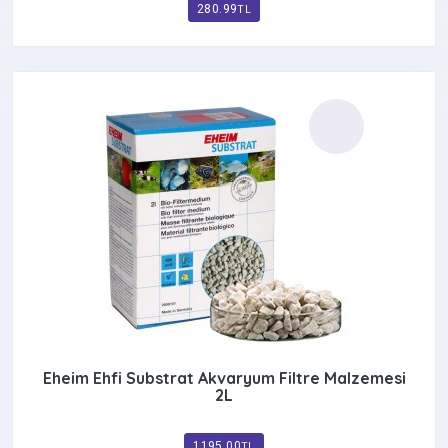
280.99
TL
Eheim Ehfi Substrat Akvaryum Filtre Malzemesi
2L
1195.00
TL