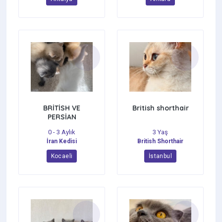
BRİTİSH VE
British shorthair
PERSİAN
YAVRULAR
0 - 3 Aylık
3 Yaş
İran Kedisi
British Shorthair
Kocaeli
İstanbul