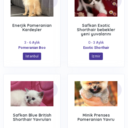
Enerjik Pomeranian
Safkan Exotic
Kardeşler
Shorthair bebekler
yeni yuvalarını
arıyor
3 - 6 Aylık
0 - 3 Aylık
Pomeranian Boo
Exotic Shorthair
İstanbul
İzmir
Safkan Blue British
Minik Prenses
Shorthair Yavruları
Pomeranian Yavru