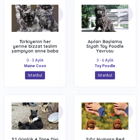
Türkiyenin her
Aşıları Başlamış
yerine bizzat teslim
Siyah Toy Poodle
şampiyon anne baba
Yavrusu
0 - 3 Aylık
3 - 6 Aylık
Maine Coon
Toy Poodle
İstanbul
İstanbul
52 Günlük 4 Tane Dişi
Sıfır Numara Red