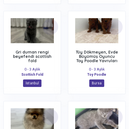
Gri duman rengi
Tüy Dökmeyen, Evde
beyefendi scottish
Büyümüş Oyuncu
fold
Toy Poodle Yavruları
– Red Brown
0 - 3 Aylık
0 - 3 Aylık
Scottish Fold
Toy Poodle
İstanbul
Bursa