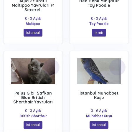
Ayıcık Suratlı
Red Renk Minyatür
Maltipoo Yavruları F1
Toy Poodle
Seçereli
0 - 3 Aylık
0 - 3 Aylık
Maltipoo
Toy Poodle
İstanbul
İzmir
Peluş Gibi! Safkan
İstanbul Muhabbet
Blue British
Kuşu
Shorthair Yavruları
0 - 3 Aylık
3 - 6 Aylık
British Shorthair
Muhabbet Kuşu
İstanbul
İstanbul