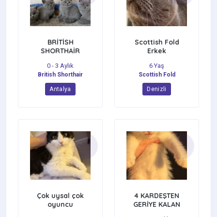
BRİTİSH
Scottish Fold
SHORTHAİR
Erkek
YAVRULARI
0 - 3 Aylık
6 Yaş
British Shorthair
Scottish Fold
Antalya
Denizli
Çok uysal çok
4 KARDEŞTEN
oyuncu
GERİYE KALAN
YAKIŞIKLI KEDİMİZ