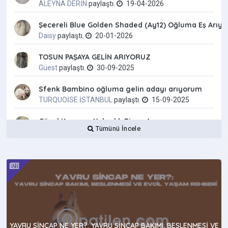
ALEYNA DERİN
paylaştı.
19-04-2026
Şecereli Blue Golden Shaded (Ay12) Oğluma Eş Arıyo
Daisy
paylaştı.
20-01-2026
TOSUN PAŞAYA GELİN ARIYORUZ
Guest
paylaştı.
30-09-2025
Sfenk Bambino oğluma gelin adayı arıyorum
TURQUOİSE İSTANBUL
paylaştı.
15-09-2025
Güzel Kızımıza Yakışıklı Bir eş Arıyoruz
Tümünü İncele
Guest
paylaştı.
21-05-2025
Pomerian Eş Arıyoruz
Guest
paylaştı.
24-04-2025
Dişi pomeranian köpeğimize eş arıyoruz!
Guest
paylaştı.
08-01-2025
Erkek Tekir Kedimize Eş Arıyoruz!!!
YAVRU SINCAP NE YER?: YAVRU SINCAP BAKIMI, BESLENMESI VE