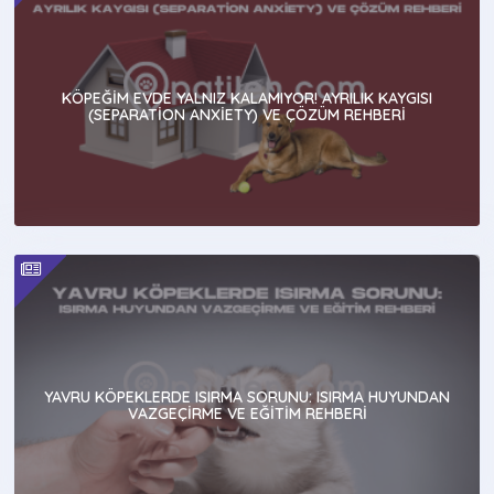
KÖPEĞIM EVDE YALNIZ KALAMIYOR! AYRILIK KAYGISI
(SEPARATION ANXIETY) VE ÇÖZÜM REHBERI
YAVRU KÖPEKLERDE ISIRMA SORUNU: ISIRMA HUYUNDAN
VAZGEÇIRME VE EĞITIM REHBERI