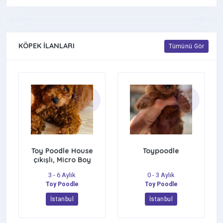
KÖPEK İLANLARI
Tümünü Gör
Toy Poodle House
Toypoodle
çıkışlı, Micro Boy
Toy Poodle
3 - 6 Aylık
0 - 3 Aylık
kızımız yeni
Toy Poodle
Toy Poodle
ailesini arıyor
İstanbul
İstanbul