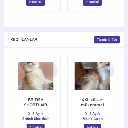
İstanbul
İstanbul
KEDI İLANLARI
Tümünü Gör
BRİTİSH
XXL cüsse-
SHORTHAİR
mükemmel
YAVRULARI
profil-dopdolu
0 - 3 Aylık
0 - 3 Aylık
belge
British Shorthair
Maine Coon
Antalya
Ankara