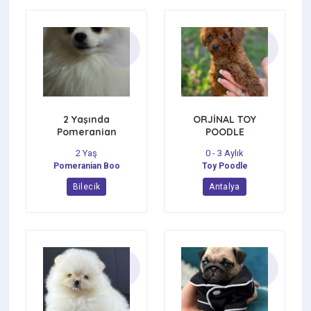
2 Yaşında
ORJİNAL TOY
Pomeranian
POODLE
YAVRULARI
2 Yaş
0 - 3 Aylık
Pomeranian Boo
Toy Poodle
Bilecik
Antalya