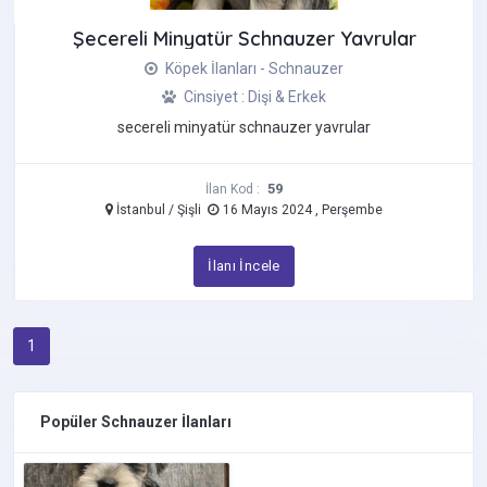
Chihuahua
Şecereli Minyatür Schnauzer Yavrular
Cockapoo
Köpek İlanları - Schnauzer
Corgi
Cinsiyet : Dişi & Erkek
Çin Aslanı (Chow Chow)
secereli minyatür schnauzer yavrular
Çin Creste Köpeği
Dakhund - Sosis Köpek
59
İlan Kod :
Dalmaçyalı
İstanbul / Şişli
16 Mayıs 2024 , Perşembe
Danua
Doberman
İlanı İncele
Dogo Argentino
French Bulldog
Golden Retriever
1
Goldendoodle
Havanese
Popüler Schnauzer İlanları
İngiliz Bulldog
İngiliz Cocker Spaniel
İngiliz Çoban Köpeği