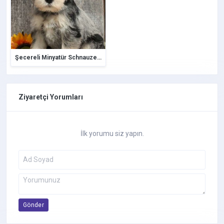
Jack Russell Terrier
Kangal
Labradoodle
Labrador Retriever
Şecereli Minyatür Schnauzer Yavrular
Maltese Terrier
Maltipoo
Morkie
Ziyaretçi Yorumları
Pekinez
Pincher
Pomeranian Boo
İlk yorumu siz yapın.
Pug
Rottweiler
Saint Bernard
Samoyed
Schnauzer
Gönder
Shiba İnu Köpek
Shih Tzu