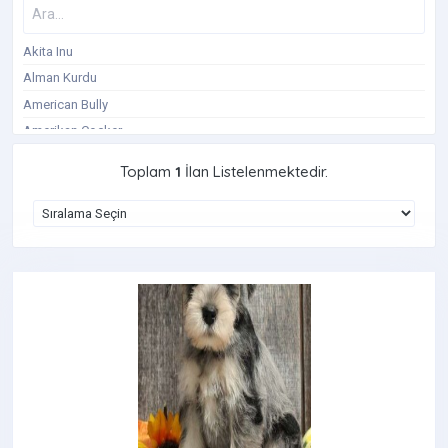
Akita Inu
Alman Kurdu
American Bully
Amerikan Cocker
Avustralya Çoban Köpeği
Toplam
1
İlan Listelenmektedir.
Basenji
Beagle
Belçika Kurdu
Bernese Dağ Köpeği
Bişon Çuha
Border Collie
Boxer Köpek
Bull Teriyer
Cane Corso
Cavalier King Charles Spaniel
Cavapoo