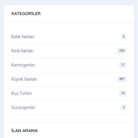
Sibirya Kurdu (Husky)
KATEGORILER
Silky Terrier
Spitz
Staffordshire Bull Terrier
Balık İlanları
5
Terrier
Tibet Mastifi
Kedi İlanları
232
Toy Poodle
Kemirgenler
Yorkshire Terrier
11
Köpek İlanları
397
Kuş Türleri
13
Sürüngenler
2
İLAN ARAMA