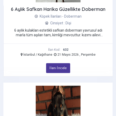
Chihuahua
6 Aylık Safkan Harika Güzellikte Doberman
Cockapoo
Köpek İlanları - Doberman
Corgi
Cinsiyet : Dişi
Çin Aslanı (Chow Chow)
6 aylık kulakları estetikli safkan doberman yavrusu! adı
Çin Creste Köpeği
marla tüm aşıları tam, kimliği mevcuttur. kızımı ailevi
sebeplerden ...
Dakhund - Sosis Köpek
Dalmaçyalı
632
İlan Kod :
Danua
İstanbul / Kağıthane
21 Mayıs 2026 , Perşembe
Doberman
İlanı İncele
Dogo Argentino
French Bulldog
Golden Retriever
Goldendoodle
Havanese
İngiliz Bulldog
İngiliz Cocker Spaniel
İngiliz Çoban Köpeği