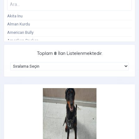
Akita Inu
Alman Kurdu
American Bully
Amerikan Cocker
Avustralya Çoban Köpeği
Toplam
8
İlan Listelenmektedir.
Basenji
Beagle
Belçika Kurdu
Bernese Dağ Köpeği
Bişon Çuha
Border Collie
Boxer Köpek
Bull Teriyer
Cane Corso
Cavalier King Charles Spaniel
Cavapoo