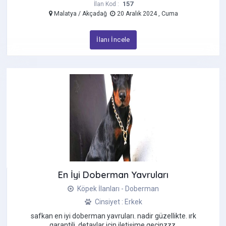
157
İlan Kod :
Malatya / Akçadağ
20 Aralık 2024 , Cuma
İlanı İncele
En İyi Doberman Yavruları
Köpek İlanları - Doberman
Cinsiyet : Erkek
safkan en iyi doberman yavruları. nadir güzellikte. irk
garantili. detaylar için iletişime geçinzzz.