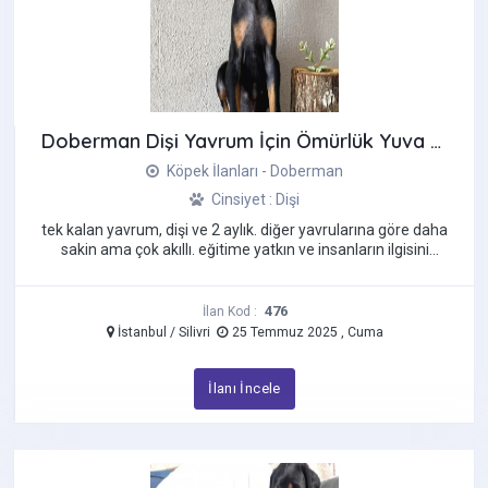
Sibirya Kurdu (Husky)
Silky Terrier
Spitz
Staffordshire Bull Terrier
Doberman Dişi Yavrum İçin Ömürlük Yuva Aranıyor
Terrier
Köpek İlanları - Doberman
Tibet Mastifi
Cinsiyet : Dişi
Toy Poodle
tek kalan yavrum, dişi ve 2 aylık. diğer yavrularına göre daha
Yorkshire Terrier
sakin ama çok akıllı. eğitime yatkın ve insanların ilgisini
seviyor. ...
476
İlan Kod :
İstanbul / Silivri
25 Temmuz 2025 , Cuma
İlanı İncele