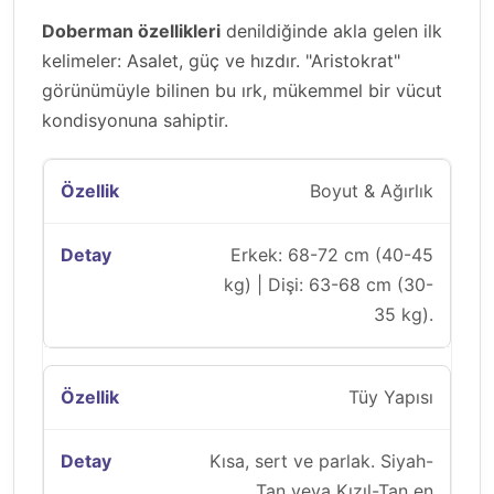
Doberman özellikleri
denildiğinde akla gelen ilk
kelimeler: Asalet, güç ve hızdır. "Aristokrat"
görünümüyle bilinen bu ırk, mükemmel bir vücut
kondisyonuna sahiptir.
Boyut & Ağırlık
Erkek: 68-72 cm (40-45
kg) | Dişi: 63-68 cm (30-
35 kg).
Tüy Yapısı
Kısa, sert ve parlak. Siyah-
Tan veya Kızıl-Tan en