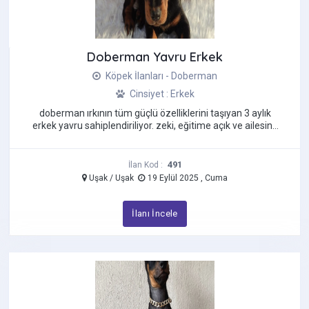
Jack Russell Terrier
Kangal
Doberman Yavru Erkek
Labradoodle
Labrador Retriever
Köpek İlanları - Doberman
Maltese Terrier
Cinsiyet : Erkek
Maltipoo
doberman ırkının tüm güçlü özelliklerini taşıyan 3 aylık
erkek yavru sahiplendiriliyor. zeki, eğitime açık ve ailesine
Morkie
karşı son ...
Pekinez
Pincher
491
İlan Kod :
Uşak / Uşak
19 Eylül 2025 , Cuma
Pomeranian Boo
Pug
İlanı İncele
Rottweiler
Saint Bernard
Samoyed
Schnauzer
Shiba İnu Köpek
Shih Tzu