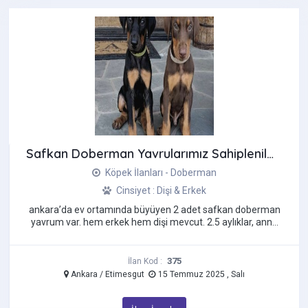
Safkan Doberman Yavrularımız Sahiplenilmeyi Bekliyor!
Köpek İlanları - Doberman
Cinsiyet : Dişi & Erkek
ankara’da ev ortamında büyüyen 2 adet safkan doberman
yavrum var. hem erkek hem dişi mevcut. 2.5 aylıklar, anne
altından, sağlık ...
375
İlan Kod :
Ankara / Etimesgut
15 Temmuz 2025 , Salı