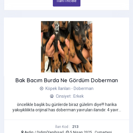
İlanı İncele
Bak Bacım Burda Ne Gördüm Doberman
Köpek İlanları - Doberman
Cinsiyet : Erkek
öncelikle başlık bu günlerde biraz gülelim diye!!! harika
yakışıklılıkta orijinal has doberman yavruları ilanıdır. 4 yavru
...
213
İlan Kod :
Aydın / Didim(Yenihisar)
5 Nisan 2025 , Cumartesi