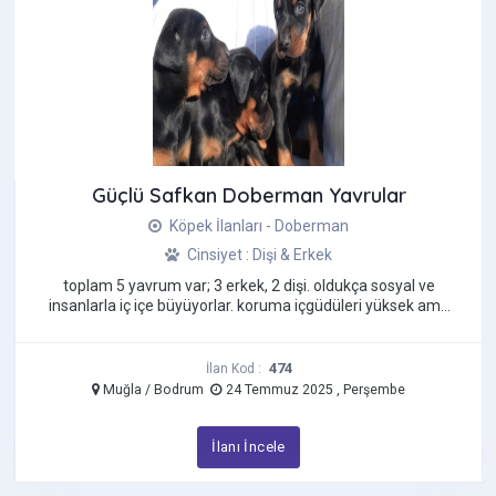
Güçlü Safkan Doberman Yavrular
Köpek İlanları - Doberman
Cinsiyet : Dişi & Erkek
toplam 5 yavrum var; 3 erkek, 2 dişi. oldukça sosyal ve
insanlarla iç içe büyüyorlar. koruma içgüdüleri yüksek ama
agresif değil, tam ...
474
İlan Kod :
Muğla / Bodrum
24 Temmuz 2025 , Perşembe
İlanı İncele