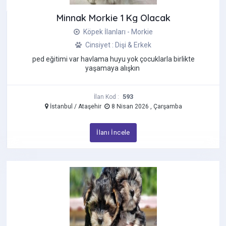
Chihuahua
Minnak Morkie 1 Kg Olacak
Cockapoo
Köpek İlanları - Morkie
Corgi
Cinsiyet : Dişi & Erkek
Çin Aslanı (Chow Chow)
ped eğitimi var havlama huyu yok çocuklarla birlikte
Çin Creste Köpeği
yaşamaya alışkın
Dakhund - Sosis Köpek
Dalmaçyalı
593
İlan Kod :
Danua
İstanbul / Ataşehir
8 Nisan 2026 , Çarşamba
Doberman
İlanı İncele
Dogo Argentino
French Bulldog
Golden Retriever
Goldendoodle
Havanese
İngiliz Bulldog
İngiliz Cocker Spaniel
İngiliz Çoban Köpeği