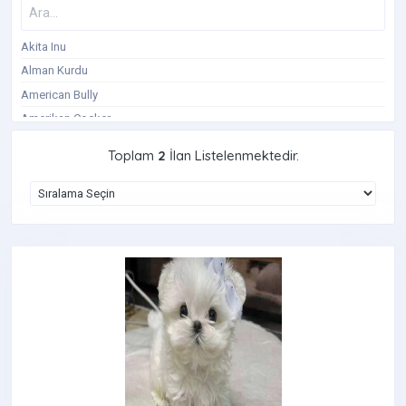
Akita Inu
Alman Kurdu
American Bully
Amerikan Cocker
Avustralya Çoban Köpeği
Toplam
2
İlan Listelenmektedir.
Basenji
Beagle
Belçika Kurdu
Bernese Dağ Köpeği
Bişon Çuha
Border Collie
Boxer Köpek
Bull Teriyer
Cane Corso
Cavalier King Charles Spaniel
Cavapoo