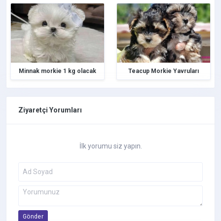
Sibirya Kurdu (Husky)
Silky Terrier
Spitz
Staffordshire Bull Terrier
Terrier
Minnak morkie 1 kg olacak
Teacup Morkie Yavruları
Tibet Mastifi
Toy Poodle
Yorkshire Terrier
Ziyaretçi Yorumları
İlk yorumu siz yapın.
Gönder