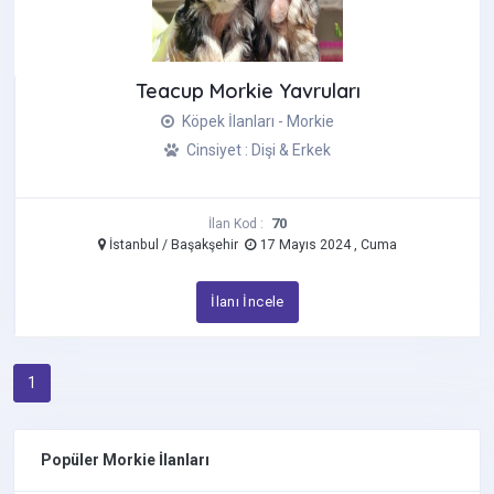
Jack Russell Terrier
Kangal
Teacup Morkie Yavruları
Labradoodle
Labrador Retriever
Köpek İlanları - Morkie
Maltese Terrier
Cinsiyet : Dişi & Erkek
Maltipoo
Morkie
70
İlan Kod :
Pekinez
İstanbul / Başakşehir
17 Mayıs 2024 , Cuma
Pincher
Pomeranian Boo
İlanı İncele
Pug
Rottweiler
Saint Bernard
1
Samoyed
Schnauzer
Popüler Morkie İlanları
Shiba İnu Köpek
Shih Tzu