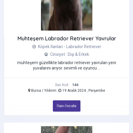
Sibirya Kurdu (Husky)
Silky Terrier
Spitz
Staffordshire Bull Terrier
Muhteşem Labrador Retriever Yavrular
Terrier
Köpek İlanları - Labrador Retriever
Tibet Mastifi
Cinsiyet : Dişi & Erkek
Toy Poodle
muhteşem güzellikte labrador retriever yavruları yeni
Yorkshire Terrier
yuvalarını arıyor. sevimli ve oyuncu ...
146
İlan Kod :
Bursa / Yıldırım
19 Aralık 2024 , Perşembe
İlanı İncele