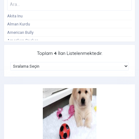
Akita Inu
Alman Kurdu
American Bully
Amerikan Cocker
Avustralya Çoban Köpeği
Toplam
4
İlan Listelenmektedir.
Basenji
Beagle
Belçika Kurdu
Bernese Dağ Köpeği
Bişon Çuha
Border Collie
Boxer Köpek
Bull Teriyer
Cane Corso
Cavalier King Charles Spaniel
Cavapoo