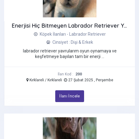
Jack Russell Terrier
Kangal
Enerjisi Hiç Bitmeyen Labrador Retriever Yavruları
Labradoodle
Labrador Retriever
Köpek İlanları - Labrador Retriever
Maltese Terrier
Cinsiyet : Dişi & Erkek
Maltipoo
labrador retriever yavrularım oyun oynamaya ve
keşfetmeye bayılan tam bir enerji ...
Morkie
Pekinez
Pincher
200
İlan Kod :
Kırklareli / Kırklareli
27 Şubat 2025 , Perşembe
Pomeranian Boo
Pug
İlanı İncele
Rottweiler
Saint Bernard
Samoyed
Schnauzer
Shiba İnu Köpek
Shih Tzu