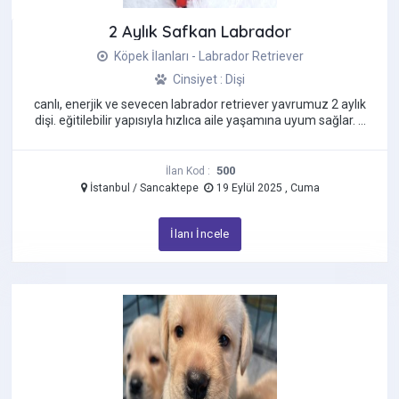
Chihuahua
2 Aylık Safkan Labrador
Cockapoo
Köpek İlanları - Labrador Retriever
Corgi
Cinsiyet : Dişi
Çin Aslanı (Chow Chow)
canlı, enerjik ve sevecen labrador retriever yavrumuz 2 aylık
Çin Creste Köpeği
dişi. eğitilebilir yapısıyla hızlıca aile yaşamına uyum sağlar. ...
Dakhund - Sosis Köpek
Dalmaçyalı
500
İlan Kod :
Danua
İstanbul / Sancaktepe
19 Eylül 2025 , Cuma
Doberman
İlanı İncele
Dogo Argentino
French Bulldog
Golden Retriever
Goldendoodle
Havanese
İngiliz Bulldog
İngiliz Cocker Spaniel
İngiliz Çoban Köpeği