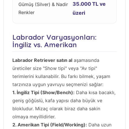
35.000 TL ve
Gümüş (Silver) & Nadir
Renkler
üzeri
Labrador Varyasyonları:
İngiliz vs. Amerikan
Labrador Retriever satın al
aşamasında
üreticiler size "Show tipi" veya "Av tipi"
terimlerini kullanabilir. Bu farkı bilmek, yaşam
tarzınıza uygun yavruyu seçmenizi sağlar:
1. İngiliz Tipi (Show/Bench):
Daha kısa bacaklı,
geniş göğüslü, kafa yapısı daha büyük ve
blokludur. Mizaç olarak biraz daha sakin
olmaya meyillidirler.
2. Amerikan Tipi (Field/Working):
Daha uzun