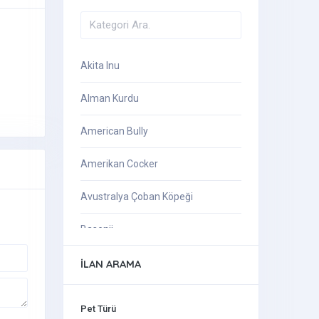
Akita Inu
Alman Kurdu
American Bully
Amerikan Cocker
Avustralya Çoban Köpeği
Basenji
Beagle
İLAN ARAMA
Belçika Kurdu
Pet Türü