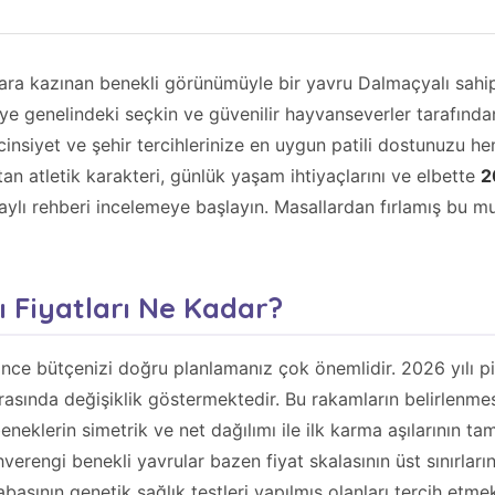
lara kazınan benekli görünümüyle bir yavru Dalmaçyalı sahip
iye genelindeki seçkin ve güvenilir hayvanseverler tarafınd
 cinsiyet ve şehir tercihlerinize en uygun patili dostunuzu h
an atletik karakteri, günlük yaşam ihtiyaçlarını ve elbette
2
taylı rehberi incelemeye başlayın. Masallardan fırlamış bu m
ı Fiyatları Ne Kadar?
önce bütçenizi doğru planlamanız çok önemlidir. 2026 yılı 
asında değişiklik göstermektedir. Bu rakamların belirlenmes
neklerin simetrik ve net dağılımı ile ilk karma aşılarının ta
hverengi benekli yavrular bazen fiyat skalasının üst sınırlar
abasının genetik sağlık testleri yapılmış olanları tercih et