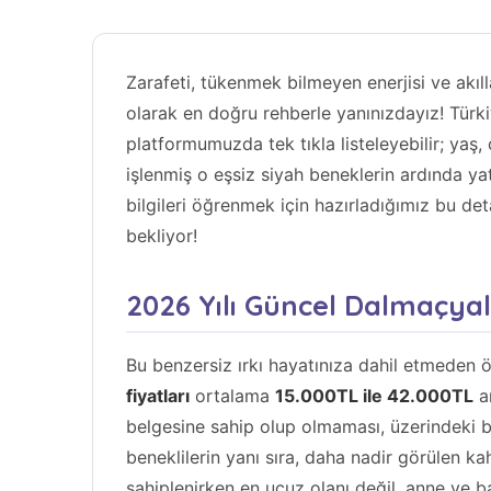
Zarafeti, tükenmek bilmeyen enerjisi ve akıl
olarak en doğru rehberle yanınızdayız! Türk
platformumuzda tek tıkla listeleyebilir; yaş,
işlenmiş o eşsiz siyah beneklerin ardında yat
bilgileri öğrenmek için hazırladığımız bu de
bekliyor!
2026 Yılı Güncel Dalmaçyal
Bu benzersiz ırkı hayatınıza dahil etmeden 
fiyatları
ortalama
15.000TL ile 42.000TL
ar
belgesine sahip olup olmaması, üzerindeki be
beneklilerin yanı sıra, daha nadir görülen ka
sahiplenirken en ucuz olanı değil, anne ve b