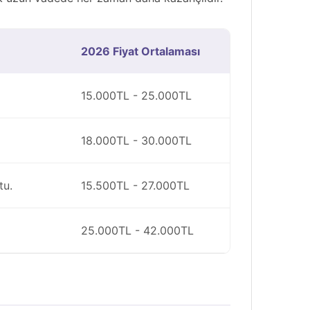
Maltese Terrier
Maltipoo
2026 Fiyat Ortalaması
Morkie
15.000TL - 25.000TL
Pekinez
Pincher
18.000TL - 30.000TL
Pomeranian Boo
tu.
15.500TL - 27.000TL
Pug
Rottweiler
25.000TL - 42.000TL
Saint Bernard
Samoyed