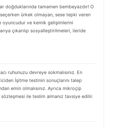
Schnauzer
 Onlar doğduklarında tamamen bembeyazdır! O
 seçerken ürkek olmayan, sese tepki veren
Shiba İnu Köpek
 oyuncudur ve kemik gelişimlerini
a çıkarılıp sosyalleştirilmeleri, ileride
Shih Tzu
Sibirya Kurdu (Husky)
Silky Terrier
Spitz
acı ruhunuzu devreye sokmalısınız. En
iciden İşitme testinin sonuçlarını talep
Staffordshire Bull Terrier
ından emin olmalısınız. Ayrıca mikroçip
 sözleşmesi ile teslim almanız tavsiye edilir.
Terrier
Tibet Mastifi
Toy Poodle