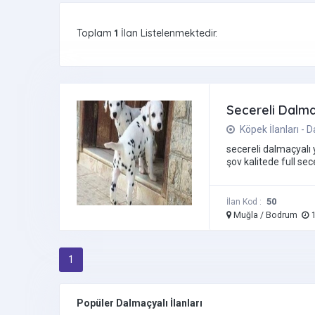
Toplam
1
İlan Listelenmektedir.
Secereli Dalm
Köpek İlanları - 
secereli dalmaçyalı 
şov kalitede full secer
50
İlan Kod :
Muğla / Bodrum
1
1
Popüler Dalmaçyalı İlanları