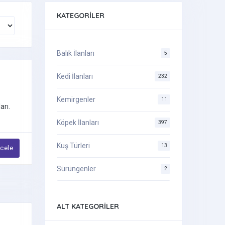
KATEGORILER
Balık İlanları
5
Kedi İlanları
232
Kemirgenler
11
arı.
Köpek İlanları
397
Kuş Türleri
13
ncele
Sürüngenler
2
ALT KATEGORILER