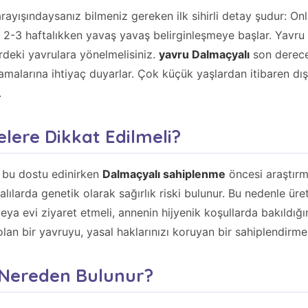
rayışındaysanız bilmeniz gereken ilk sihirli detay şudur:
 2-3 haftalıkken yavaş yavaş belirginleşmeye başlar. Yavru
rdeki yavrulara yönelmelisiniz.
yavru Dalmaçyalı
son derece
larına ihtiyaç duyarlar. Çok küçük yaşlardan itibaren dışarıy
.
lere Dikkat Edilmeli?
 bu dostu edinirken
Dalmaçyalı sahiplenme
öncesi araştırm
ılarda genetik olarak sağırlık riski bulunur. Bu nedenle üret
veya evi ziyaret etmeli, annenin hijyenik koşullarda bakıldığ
olan bir yavruyu, yasal haklarınızı koruyan bir sahiplendirme
 Nereden Bulunur?