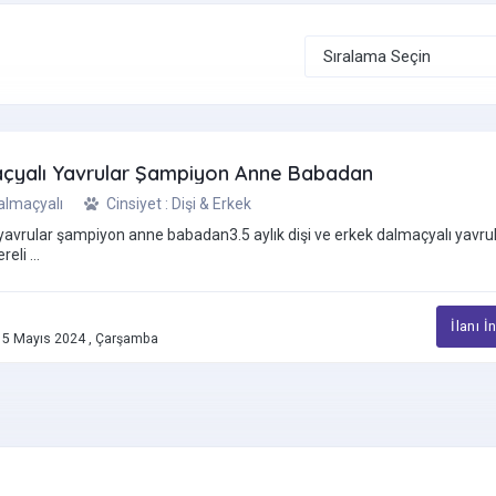
açyalı Yavrular Şampiyon Anne Babadan
Dalmaçyalı
Cinsiyet : Dişi & Erkek
yavrular şampiyon anne babadan3.5 aylık dişi ve erkek dalmaçyalı yavrul
eli ...
İlanı İ
5 Mayıs 2024 , Çarşamba