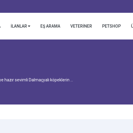
A
İLANLAR
EŞ ARAMA
VETERİNER
PETSHOP
 hazır sevimli Dalmaçyalı köpeklerin ...