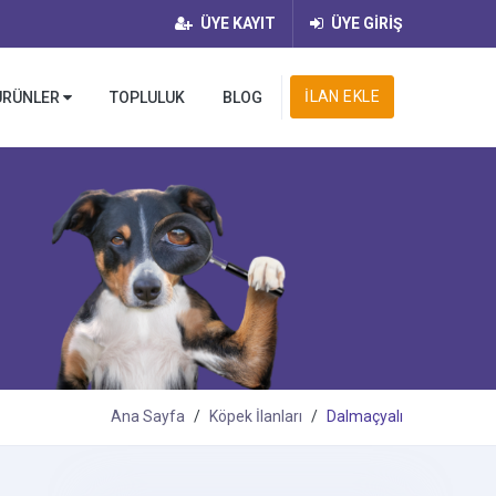
ÜYE KAYIT
ÜYE GİRİŞ
İLAN EKLE
ÜRÜNLER
TOPLULUK
BLOG
Ana Sayfa
Köpek İlanları
Dalmaçyalı