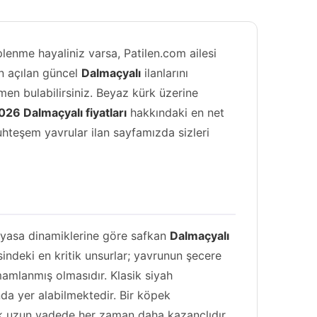
Goldendoodle
lenme hayaliniz varsa, Patilen.com ailesi
Havanese
an açılan güncel
Dalmaçyalı
ilanlarını
İngiliz Bulldog
emen bulabilirsiniz. Beyaz kürk üzerine
026 Dalmaçyalı fiyatları
hakkındaki en net
İngiliz Cocker Spaniel
uhteşem yavrular ilan sayfamızda sizleri
İngiliz Çoban Köpeği
Jack Russell Terrier
Kangal
piyasa dinamiklerine göre safkan
Dalmaçyalı
Labradoodle
indeki en kritik unsurlar; yavrunun şecere
mamlanmış olmasıdır. Klasik siyah
Labrador Retriever
ında yer alabilmektedir. Bir köpek
mek uzun vadede her zaman daha kazançlıdır.