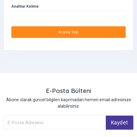
Anahtar Kelime
Kedi Yatakları
Konserve Kedi Maması
Arama Yap
Kuru Kedi Maması
E-Posta Bülteni
Abone olarak güncel bilgileri kaçırmadan hemen email adresinize
alabilirsiniz.
Kaydet