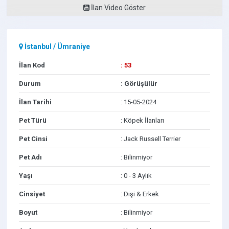
İlan Video Göster
İstanbul
/
Ümraniye
İlan Kod
: 53
Durum
: Görüşülür
İlan Tarihi
: 15-05-2024
Pet Türü
: Köpek İlanları
Pet Cinsi
: Jack Russell Terrier
Pet Adı
: Bilinmiyor
Yaşı
: 0 - 3 Aylık
Cinsiyet
: Dişi & Erkek
Boyut
: Bilinmiyor