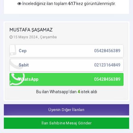
İncelediğiniz ilan toplam
617
kez görüntülenmiştir.
MUSTAFA ŞAŞAMAZ
15 Mayıs 2024 , Çarşamba
Cep
05428456389
Sabit
02123164849
WhatsApp
05428456389
Bu ilan Whatsapp'dan
4
istek aldı
Üyenin Diğer İlanları
İlan Sahibine Mesaj Gönder