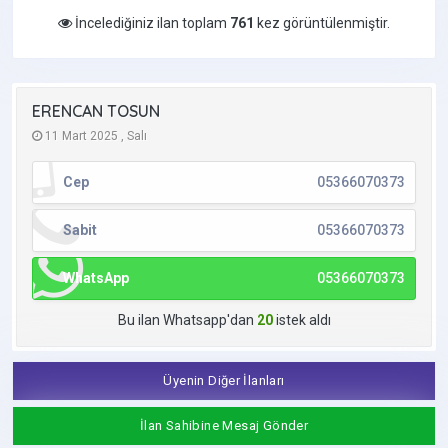
İncelediğiniz ilan toplam
761
kez görüntülenmiştir.
ERENCAN TOSUN
11 Mart 2025 , Salı
Cep
05366070373
Sabit
05366070373
WhatsApp
05366070373
Bu ilan Whatsapp'dan
20
istek aldı
Üyenin Diğer İlanları
İlan Sahibine Mesaj Gönder