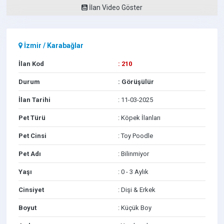
İlan Video Göster
İzmir
/
Karabağlar
İlan Kod
: 210
Durum
: Görüşülür
İlan Tarihi
: 11-03-2025
Pet Türü
: Köpek İlanları
Pet Cinsi
: Toy Poodle
Pet Adı
: Bilinmiyor
Yaşı
: 0 - 3 Aylık
Cinsiyet
: Dişi & Erkek
Boyut
: Küçük Boy