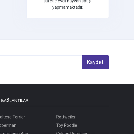
suretle evcil hayvan satışı
yapmamaktadır.
Kaydet
BAĞLANTILAR
altese Terrier
Rottweiler
oberman
Toy Poodle
omeranian Boo
Golden Retriever