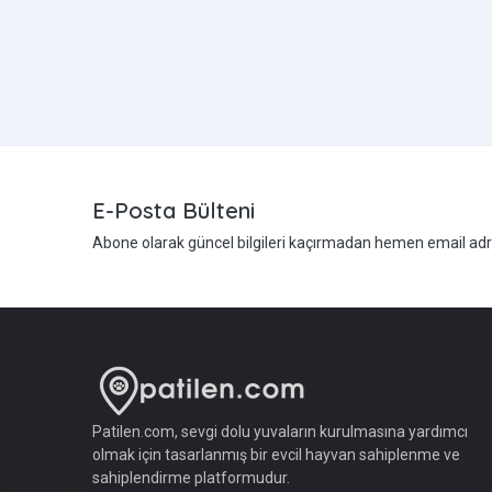
E-Posta Bülteni
Abone olarak güncel bilgileri kaçırmadan hemen email adres
Patilen.com, sevgi dolu yuvaların kurulmasına yardımcı
olmak için tasarlanmış bir evcil hayvan sahiplenme ve
sahiplendirme platformudur.