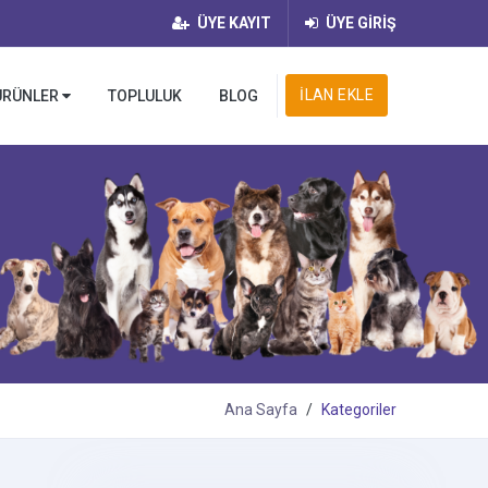
ÜYE KAYIT
ÜYE GİRİŞ
İLAN EKLE
ÜRÜNLER
TOPLULUK
BLOG
Ana Sayfa
Kategoriler