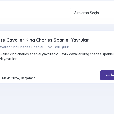
e Cavalier King Charles Spaniel Yavruları
avalier King Charles Spaniel
Görüşülür
lier king charles spaniel yavruları2.5 aylık cavalier king charles spaniel
ek yavrular ...
İlanı İ
5 Mayıs 2024 , Çarşamba