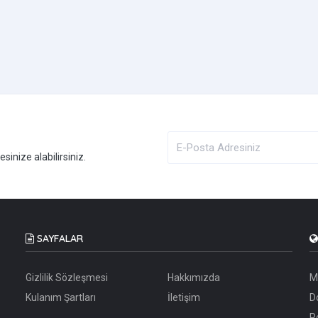
inize alabilirsiniz.
SAYFALAR
Gizlilik Sözleşmesi
Hakkımızda
M
Kulanım Şartları
İletişim
D
P