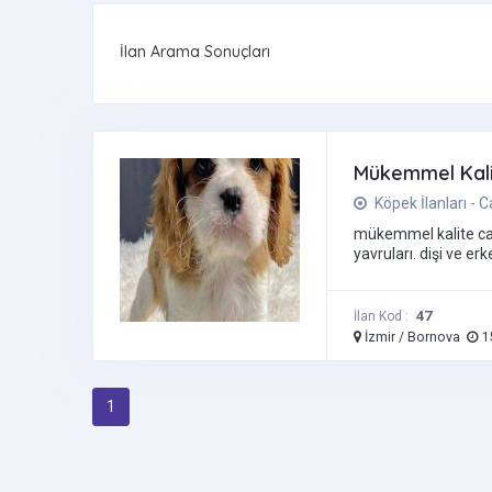
İlan Arama Sonuçları
Mükemmel Kalit
Köpek İlanları - C
mükemmel kalite cava
yavruları. dişi ve erk
47
İlan Kod :
İzmir / Bornova
1
1