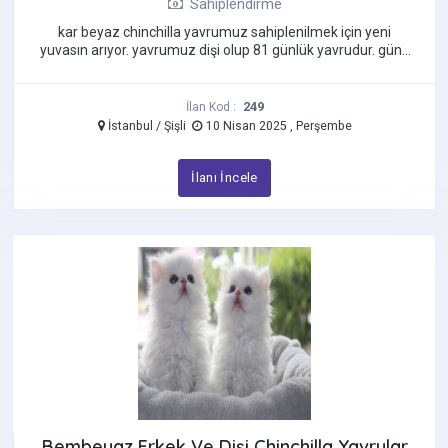
Sahiplendirme
kar beyaz chinchilla yavrumuz sahiplenilmek için yeni
yuvasın arıyor. yavrumuz dişi olup 81 günlük yavrudur. günü
gelen aşıları ...
249
İlan Kod :
İstanbul / Şişli
10 Nisan 2025 , Perşembe
İlanı İncele
Bembeyaz Erkek Ve Dişi Chinchilla Yavrular