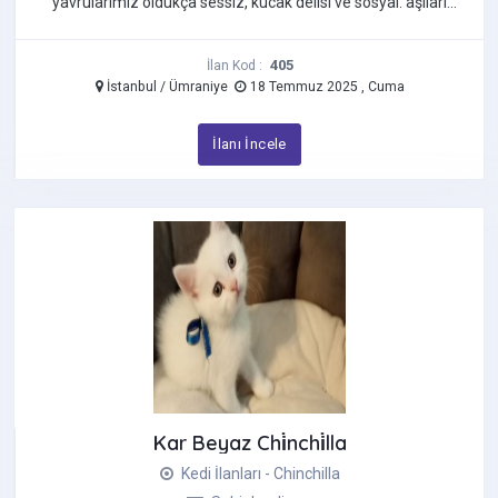
yavrularımız oldukça sessiz, kucak delisi ve sosyal. aşıları
yapılmadı. mama ...
405
İlan Kod :
İstanbul / Ümraniye
18 Temmuz 2025 , Cuma
İlanı İncele
Kar Beyaz Chi̇nchi̇lla
Kedi İlanları - Chinchilla